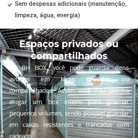
Sem despesas adicionais (manutenção,
limpeza, água, energia)
Espaços privados ou
compartilhados
Na BH BOX, você pode guardar itens
avulsos em locais privados ou
compartilhados. Assim você não precisa
alugar um box inteiro para guardar
pequenos volumes, sendo possível guardar
em caixas resistentes e trancadas com
cadeado.