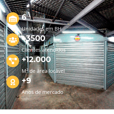
6
Unidades em BH
+3500
Clientes atendidos
+12.000
M² de área locável
+9
Anos de mercado