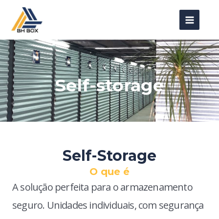
Ir
MAIN
para
MENU
o
conteúdo
Self-storage
Self-Storage
O que é
A solução perfeita para o armazenamento
seguro. Unidades individuais, com segurança