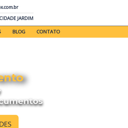
x.com.br
CIDADE JARDIM
S
BLOG
CONTATO
ento
e
ocumentos
DES