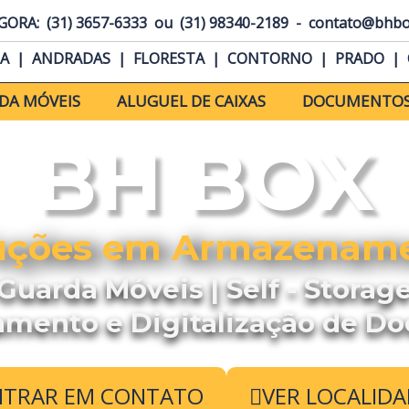
GORA: (31) 3657-6333 ou (31) 98340-2189 - contato@bhbo
IA
|
ANDRADAS
|
FLORESTA
|
CONTORNO
|
PRADO
|
DA MÓVEIS
ALUGUEL DE CAIXAS
DOCUMENTO
BH BOX
uções em Armazenam
Guarda Móveis | Self - Storag
mento e Digitalização de D
NTRAR EM CONTATO
VER LOCALIDA