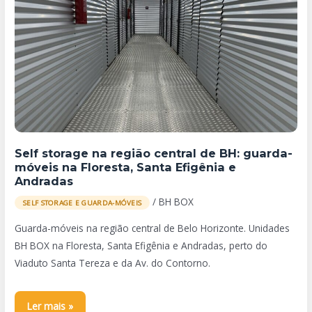
Self
storage
na
região
central
de
BH:
guarda-
móveis
Self storage na região central de BH: guarda-
na
móveis na Floresta, Santa Efigênia e
Floresta,
Andradas
Santa
/
BH BOX
SELF STORAGE E GUARDA-MÓVEIS
Efigênia
e
Guarda-móveis na região central de Belo Horizonte. Unidades
Andradas
BH BOX na Floresta, Santa Efigênia e Andradas, perto do
Viaduto Santa Tereza e da Av. do Contorno.
Ler mais »