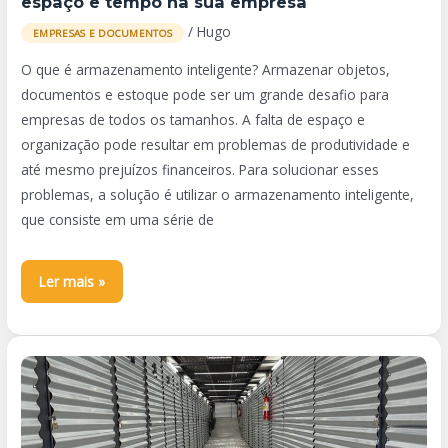
espaço e tempo na sua empresa
/
Hugo
EMPRESAS E DOCUMENTOS
O que é armazenamento inteligente? Armazenar objetos,
documentos e estoque pode ser um grande desafio para
empresas de todos os tamanhos. A falta de espaço e
organização pode resultar em problemas de produtividade e
até mesmo prejuízos financeiros. Para solucionar esses
problemas, a solução é utilizar o armazenamento inteligente,
que consiste em uma série de
Ler mais »
Por
que
utilizar
soluções