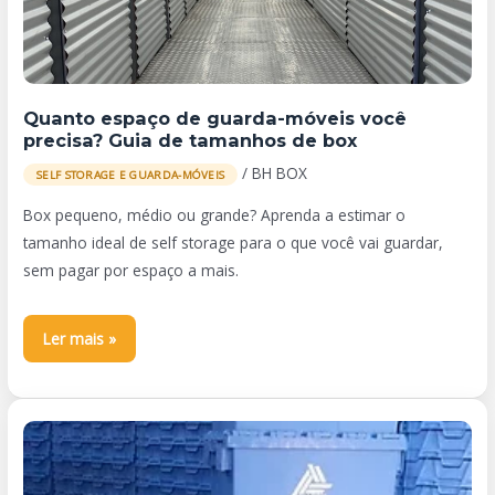
você
precisa?
Guia
de
Quanto espaço de guarda-móveis você
tamanhos
precisa? Guia de tamanhos de box
de
/
BH BOX
SELF STORAGE E GUARDA-MÓVEIS
box
Box pequeno, médio ou grande? Aprenda a estimar o
tamanho ideal de self storage para o que você vai guardar,
sem pagar por espaço a mais.
Ler mais »
Como
organizar
uma