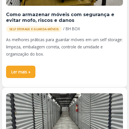
mofo,
riscos
Como armazenar móveis com segurança e
e
evitar mofo, riscos e danos
danos
/
BH BOX
SELF STORAGE E GUARDA-MÓVEIS
As melhores práticas para guardar móveis em um self storage:
limpeza, embalagem correta, controle de umidade e
organização do box.
Ler mais »
Quanto
espaço
de
guarda-
móveis