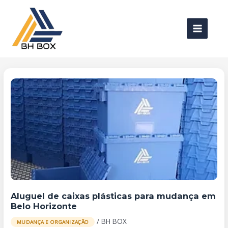
Ir
Paginação
MAIN
para
de
MENU
o
post
conteúdo
Aluguel
de
caixas
plásticas
para
mudança
em
Belo
Horizonte
Aluguel de caixas plásticas para mudança em
Belo Horizonte
/
BH BOX
MUDANÇA E ORGANIZAÇÃO