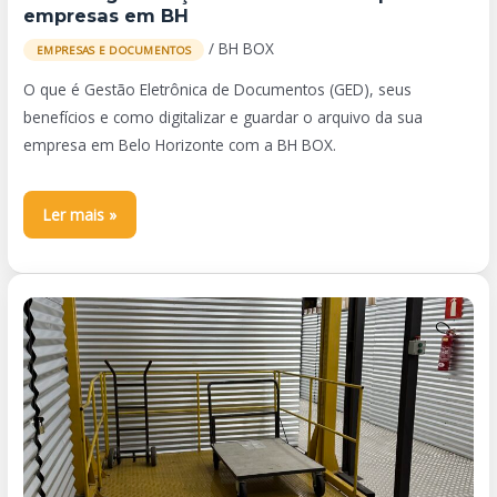
empresas em BH
/
BH BOX
EMPRESAS E DOCUMENTOS
O que é Gestão Eletrônica de Documentos (GED), seus
benefícios e como digitalizar e guardar o arquivo da sua
empresa em Belo Horizonte com a BH BOX.
Ler mais »
Como
armazenar
móveis
com
segurança
e
evitar