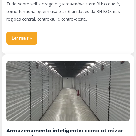
Tudo sobre self storage e guarda-móveis em BH: o que é,
como funciona, quem usa e as 6 unidades da BH BOX nas
regiões central, centro-sul e centro-oeste.
Ler mais »
Armazenamento
inteligente:
como
otimizar
espaço
e
tempo
na
sua
Armazenamento inteligente: como otimizar
empresa