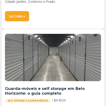
Contorno
Cidade Jardim, Contorno e Prado.
e
Prado
Ler mais »
Guarda-
móveis
e
self
storage
em
Belo
Horizonte:
o
Guarda-móveis e self storage em Belo
guia
Horizonte: o guia completo
completo
/
BH BOX
SELF STORAGE E GUARDA-MÓVEIS