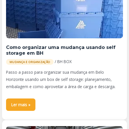
mudança
usando
self
storage
em
BH
Como organizar uma mudança usando self
storage em BH
/
BH BOX
MUDANÇA E ORGANIZAÇÃO
Passo a passo para organizar sua mudança em Belo
Horizonte usando um box de self storage: planejamento,
embalagem e como aproveitar a área de carga e descarga.
Ler mais »