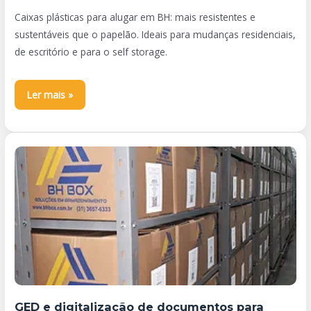
Caixas plásticas para alugar em BH: mais resistentes e
sustentáveis que o papelão. Ideais para mudanças residenciais,
de escritório e para o self storage.
Ler mais »
GED
e
digitalização
de
documentos
para
empresas
em
BH
GED e digitalização de documentos para