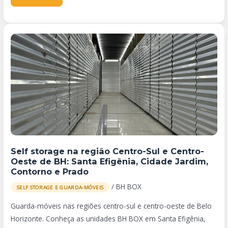
Self
storage
na
região
Centro-
Sul
e
Centro-
Oeste
Self storage na região Centro-Sul e Centro-
de
Oeste de BH: Santa Efigênia, Cidade Jardim,
BH:
Contorno e Prado
Santa
/
BH BOX
SELF STORAGE E GUARDA-MÓVEIS
Efigênia,
Cidade
Guarda-móveis nas regiões centro-sul e centro-oeste de Belo
Jardim,
Horizonte. Conheça as unidades BH BOX em Santa Efigênia,