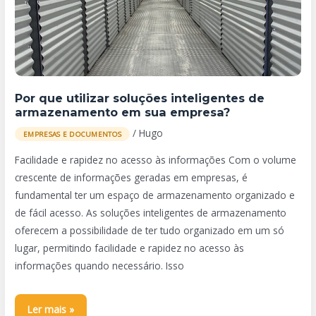
inteligentes
de
armazenamento
em
sua
Por que utilizar soluções inteligentes de
empresa?
armazenamento em sua empresa?
/
Hugo
EMPRESAS E DOCUMENTOS
Facilidade e rapidez no acesso às informações Com o volume
crescente de informações geradas em empresas, é
fundamental ter um espaço de armazenamento organizado e
de fácil acesso. As soluções inteligentes de armazenamento
oferecem a possibilidade de ter tudo organizado em um só
lugar, permitindo facilidade e rapidez no acesso às
informações quando necessário. Isso
Ler mais »